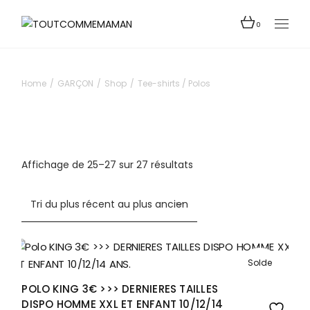
Skip
to
the
0
content
Home
GARÇON
Shop
Tee-shirts / Polos
Trié
Affichage de 25–27 sur 27 résultats
du
plus
récent
au
plus
ancien
Solde
POLO KING 3€ >>> DERNIERES TAILLES
DISPO HOMME XXL ET ENFANT 10/12/14