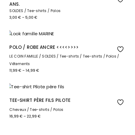
ANS.
SOLDES
Tee-shirts / Polos
3,00
€
–
5,00
€
Plage
de
prix :
3,00 €
à
5,00 €
Solde
POLO / ROBE ANCRE <<<<>>>>
LE COIN FAMILLE
SOLDES
Tee-shirts
Tee-shirts / Polos
Vêtements
11,99
€
–
14,99
€
Plage
de
prix :
11,99 €
à
14,99 €
TEE-SHIRT PÈRE FILS PILOTE
Cheveux
Tee-shirts / Polos
16,99
€
–
22,99
€
Plage
de
prix :
16,99 €
à