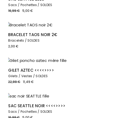
Sacs / Pochettes
SOLDES
16,99
€
5,00
€
Le
Le
prix
prix
initial
actuel
était :
est :
16,99 €.
5,00 €.
Solde
BRACELET TAOS NOIR 2€
Bracelets
SOLDES
2,00
€
Solde
GILET AZTEC <<<<>>>>
Gilets / Vestes
SOLDES
22,99
€
11,49
€
Le
Le
prix
prix
initial
actuel
était :
est :
22,99 €.
11,49 €.
Solde
SAC SEATTLE NOIR <<<<>>>>
Sacs / Pochettes
SOLDES
16,99
€
5,00
€