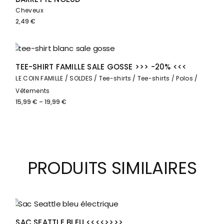
Cheveux
2,49
€
Solde
TEE-SHIRT FAMILLE SALE GOSSE >>> -20% <<<
LE COIN FAMILLE
SOLDES
Tee-shirts
Tee-shirts / Polos
Vêtements
15,99
€
–
19,99
€
Plage
de
prix :
15,99 €
à
19,99 €
PRODUITS SIMILAIRES
Solde
SAC SEATTLE BLEU <<<<>>>>