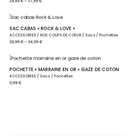
29,99
€
–
37,99
€
Plage
de
prix :
29,99 €
à
37,99 €
SAC CABAS « ROCK & LOVE »
ACCESSOIRES
NOS COUPS DE COEUR
Sacs / Pochettes
29,99
€
–
34,99
€
Plage
de
prix :
29,99 €
à
34,99 €
RUPTURE
POCHETTE « MARRAINE EN OR » GAZE DE COTON
ACCESSOIRES
Sacs / Pochettes
11,99
€