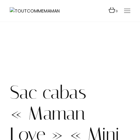
Skip
to
the
0
content
Sac cabas
« Maman
Love » « Mini