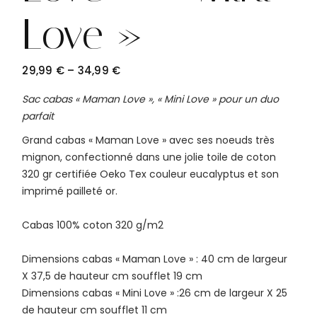
Love »
29,99
€
–
34,99
€
PLAGE
DE
PRIX :
Sac cabas « Maman Love », « Mini Love » pour un duo
29,99 €
parfait
À
34,99 €
Grand cabas « Maman Love » avec ses noeuds très
mignon, confectionné dans une jolie toile de coton
320 gr certifiée Oeko Tex couleur eucalyptus et son
imprimé pailleté or.
Cabas 100% coton 320 g/m2
Dimensions cabas « Maman Love » : 40 cm de largeur
X 37,5 de hauteur cm soufflet 19 cm
Dimensions cabas « Mini Love » :26 cm de largeur X 25
de hauteur cm soufflet 11 cm