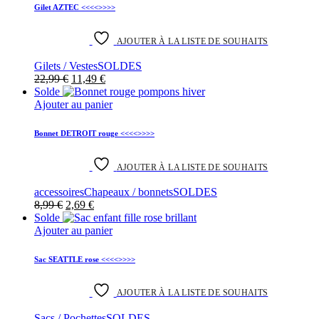
8,99 €.
3,59 €.
a
page
Gilet AZTEC <<<<>>>>
plusieurs
de
variantes.
produit
Les
AJOUTER À LA LISTE DE SOUHAITS
options
Gilets / Vestes
SOLDES
peuvent
Le
Le
22,99
€
11,49
€
être
prix
prix
Solde
choisies
initial
actuel
Ajouter au panier
sur
était :
est :
la
22,99 €.
11,49 €.
page
Bonnet DETROIT rouge <<<<>>>>
de
produit
AJOUTER À LA LISTE DE SOUHAITS
accessoires
Chapeaux / bonnets
SOLDES
Le
Le
8,99
€
2,69
€
prix
prix
Solde
initial
actuel
Ajouter au panier
était :
est :
8,99 €.
2,69 €.
Sac SEATTLE rose <<<<>>>>
AJOUTER À LA LISTE DE SOUHAITS
Sacs / Pochettes
SOLDES