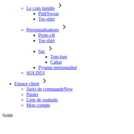
Le coin famille
Pull/Sweat
Tee-shirt
Personnalisations
Porte-clé
Tee-shirt
Sac
Tote-bag
Cabas
Pyjama personnalisé
SOLDES
Espace client
Suivi de commande
New
Panier
Liste de souhaits
Mon compte
Solde