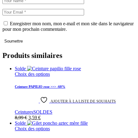
Enregistrer mon nom, mon e-mail et mon site dans le navigateur
pour mon prochain commentaire.
Soumettre
Produits similaires
Solde
Ce
Choix des options
produit
a
Ceinture PAPILIO rose >>> -60%
plusieurs
variantes.
Les
AJOUTER À LA LISTE DE SOUHAITS
options
Ceintures
SOLDES
peuvent
Le
Le
8,99
€
3,59
€
être
prix
prix
Solde
choisies
initial
actuel
Ce
Choix des options
sur
était :
est :
produit
la