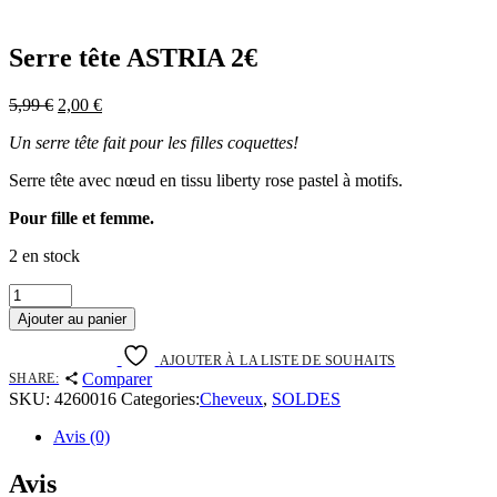
Serre tête ASTRIA 2€
Le
Le
5,99
€
2,00
€
prix
prix
Un serre tête fait pour les filles coquettes!
initial
actuel
était :
est :
Serre tête avec nœud en tissu liberty rose pastel à motifs.
5,99 €.
2,00 €.
Pour fille et femme.
2 en stock
Serre
tête
Ajouter au panier
ASTRIA
2€
AJOUTER À LA LISTE DE SOUHAITS
quantity
Comparer
SHARE:
SKU:
4260016
Categories:
Cheveux
,
SOLDES
Avis (0)
Avis