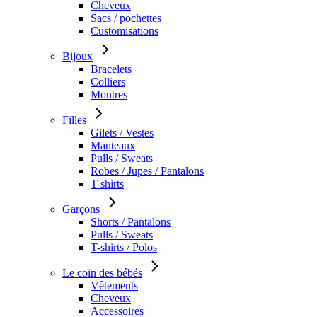
Cheveux
Sacs / pochettes
Customisations
Bijoux
Bracelets
Colliers
Montres
Filles
Gilets / Vestes
Manteaux
Pulls / Sweats
Robes / Jupes / Pantalons
T-shirts
Garçons
Shorts / Pantalons
Pulls / Sweats
T-shirts / Polos
Le coin des bébés
Vêtements
Cheveux
Accessoires