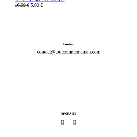
Le
Le
16,99
€
5,00
€
prix
prix
initial
actuel
était :
est :
16,99 €.
5,00 €.
Contact
contact@toutcommemaman.com
RÉSEAUX