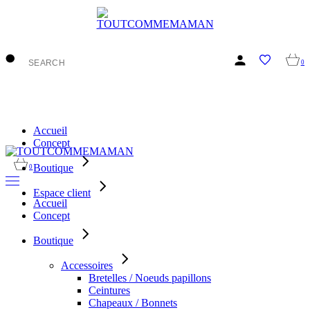
Skip
to
the
content
0
Accueil
Concept
Boutique
0
Espace client
Accueil
Concept
Boutique
Accessoires
Bretelles / Noeuds papillons
Ceintures
Chapeaux / Bonnets